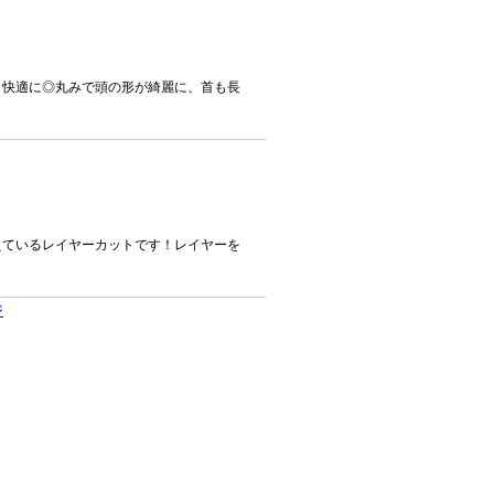
夏も快適に◎丸みで頭の形が綺麗に、首も長
増えているレイヤーカットです！レイヤーを
ジ