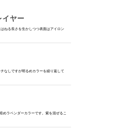
レイヤー
外にはねる長さを生かしつつ表面はアイロン
リーチなしですが明るめカラーを繰り返して
p！な暗めラベンダーカラーです。紫を混ぜるこ