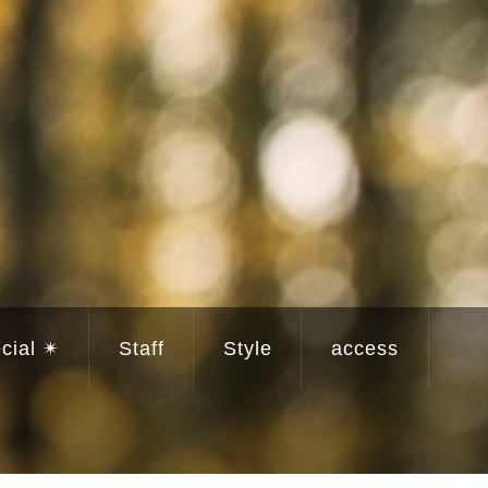
cial ✴︎
Staff
Style
access