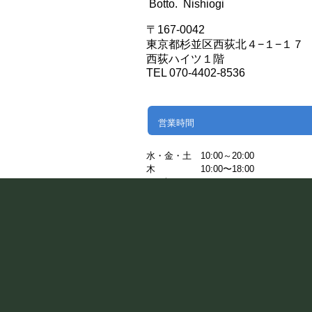
Botto. Nishiogi
〒167-0042
東京都杉並区西荻北４−１−１７
西荻ハイツ１階
TEL 070-4402-8536
営業時間
水・金・土
10:00～20:00
木 10:00〜18:00
日・祝 10:00~19:00
予約受付時間
10：00～19：00
予約フォームでのご予約は、24時間受け
ります。
休日： 火曜日/月に一度水曜日 g.hairdes
※祝日の場合は営業致します。