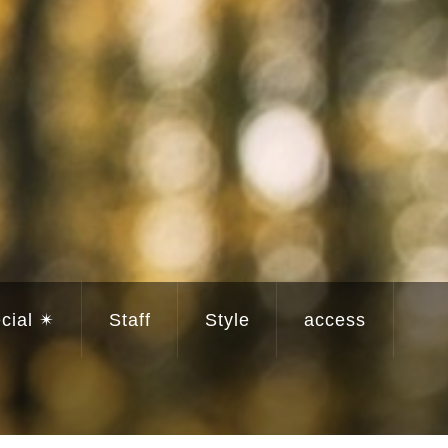
cial ✴︎
Staff
Style
access