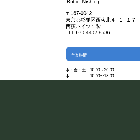
Botto. Nishiogi
〒167-0042
東京都杉並区西荻北４−１−１７
西荻ハイツ１階
TEL 070-4402-8536
営業時間
水・金・土
10:00～20:00
木 10:00〜18:00
日・祝 10:00~19:00
予約受付時間
10：00～19：00
予約フォームでのご予約は、24時間受け
ります。
休日： 火曜日/月に一度水曜日 g.hairdes
※祝日の場合は営業致します。